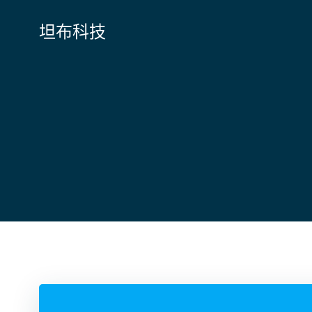
跳
转
坦布科技
到
内
容